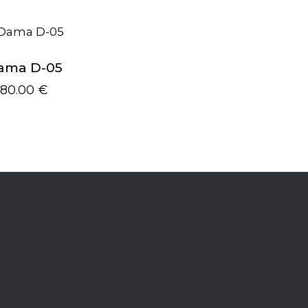
ama D-05
680.00
€