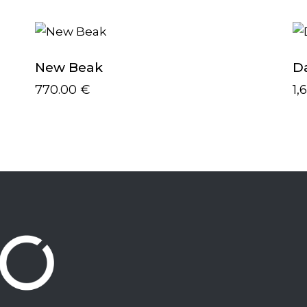
New Beak
D
770.00
€
1,