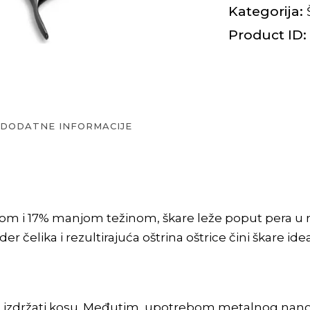
Kategorija:
Product ID:
DODATNE INFORMACIJE
jelom i 17% manjom težinom, škare leže poput pera u r
 čelika i rezultirajuća oštrina oštrice čini škare idea
a izdržati kosu. Međutim, upotrebom metalnog nanop