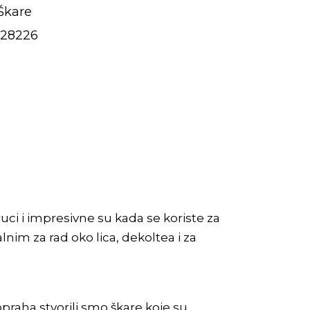
Škare
28226
uci i impresivne su kada se koriste za
lnim za rad oko lica, dekoltea i za
raha stvorili smo škare koje su