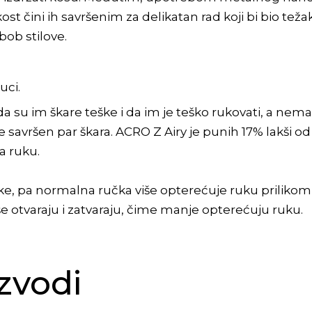
ost čini ih savršenim za delikatan rad koji bi bio teža
bob stilove.
uci.
a su im škare teške i da im je teško rukovati, a nemali
te savršen par škara. ACRO Z Airy je punih 17% lakši 
a ruku.
ruke, pa normalna ručka više opterećuje ruku prilikom
še otvaraju i zatvaraju, čime manje opterećuju ruku.
zvodi