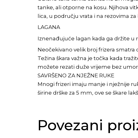
tanke, ali otporne na kosu. Njihova vitk
lica, u području vrata i na rezovima za 
LAGANA
Iznenađujuće lagan kada ga držite u r
Neočekivano velik broj frizera smatra d
Težina škara važna je točka kada traži
možete rezati duže vrijeme bez umor
SAVRŠENO ZA NJEŽNE RUKE
Mnogi frizeri imaju manje i nježnije 
širine drške za 5 mm, ove se škare lak
Povezani proi