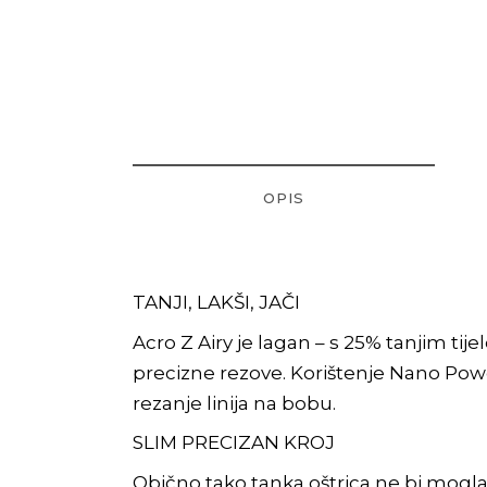
OPIS
TANJI, LAKŠI, JAČI
Acro Z Airy je lagan – s 25% tanjim ti
precizne rezove. Korištenje Nano Powder
rezanje linija na bobu.
SLIM PRECIZAN KROJ
Obično tako tanka oštrica ne bi mogl