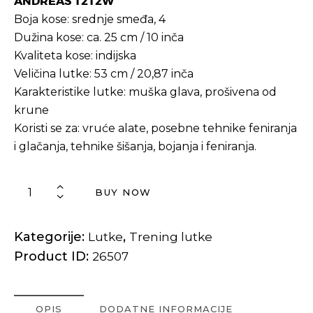
ANDREAS 1212W
Boja kose: srednje smeđa, 4
Dužina kose: ca. 25 cm / 10 inča
Kvaliteta kose: indijska
Veličina lutke: 53 cm / 20,87 inča
Karakteristike lutke: muška glava, prošivena od
krune
Koristi se za: vruće alate, posebne tehnike feniranja
i glačanja, tehnike šišanja, bojanja i feniranja.
BUY NOW
Kategorije:
,
Lutke
Trening lutke
Product ID:
26507
OPIS
DODATNE INFORMACIJE