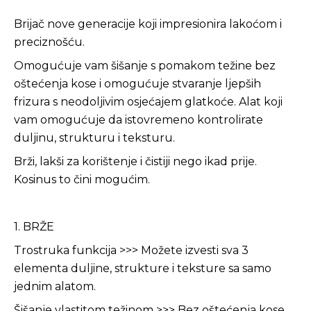
Brijač nove generacije koji impresionira lakoćom i
preciznošću.
Omogućuje vam šišanje s pomakom težine bez
oštećenja kose i omogućuje stvaranje ljepših
frizura s neodoljivim osjećajem glatkoće. Alat koji
vam omogućuje da istovremeno kontrolirate
duljinu, strukturu i teksturu.
Brži, lakši za korištenje i čistiji nego ikad prije.
Kosinus to čini mogućim.
1. BRŽE
Trostruka funkcija >>> Možete izvesti sva 3
elementa duljine, strukture i teksture sa samo
jednim alatom.
Šišanje vlastitom težinom >>> Bez oštećenja kose