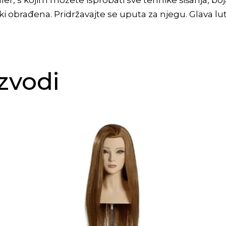
ler, s kojim možete isprobati sve tehnike šišanja, boja
 obrađena. Pridržavajte se uputa za njegu. Glava lutk
zvodi