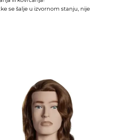
nja ili kovrčanja!
e se šalje u izvornom stanju, nije