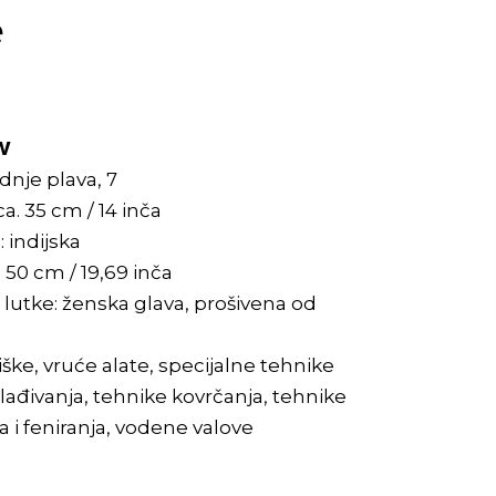
e
W
dnje plava, 7
a. 35 cm / 14 inča
: indijska
: 50 cm / 19,69 inča
 lutke: ženska glava, prošivena od
 šiške, vruće alate, specijalne tehnike
glađivanja, tehnike kovrčanja, tehnike
ja i feniranja, vodene valove