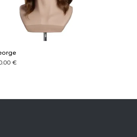
eorge
0.00
€