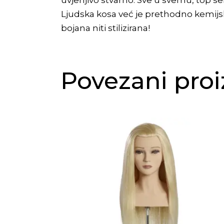
uvjerljivo stvarno. Sve u svemu, top sel
Ljudska kosa već je prethodno kemijski
bojana niti stilizirana!
Povezani proi