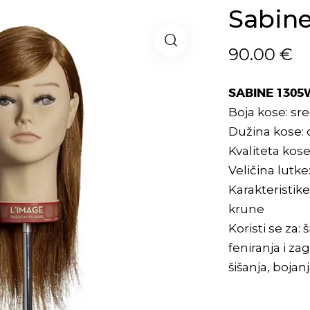
Sabin
90.00
€
SABINE 1305
Boja kose: sre
Dužina kose: c
Kvaliteta kose
Veličina lutke
Karakteristike
krune
Koristi se za:
feniranja i za
šišanja, bojan