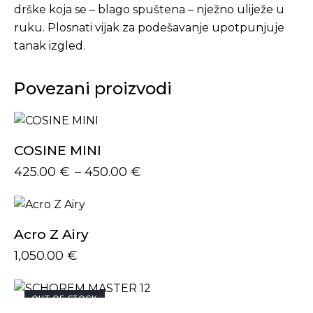
drške koja se – blago spuštena – nježno uliježe u
ruku. Plosnati vijak za podešavanje upotpunjuje
tanak izgled.
Povezani proizvodi
COSINE MINI
425.00
€
–
450.00
€
Acro Z Airy
1,050.00
€
OUT OF STOCK