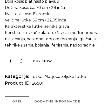
Boja kose: platinasto plava, 9
Dužina kose: ca. 70 cm / 28 inča
Kvaliteta kose: Europska
Veličina lutke: 56 cm / 22,05 inča
Karakteristike lutke: ženska glava
Koristi se za: vruće alate, državna i međunarodna
natjecanja, posebne tehnike feniranja i glačanja,
tehnike šišanja, bojanja i feniranja, nadogradnje
BUY NOW
Kategorije:
,
Lutke
Natjecateljske lutke
Product ID:
26501
OPIS
DODATNE INFORMACIJE