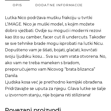
OPIS
DODATNE INFORMACIJE
Lutka Nico podržava mušku frakciju u tvrtki
L’IMAGE. Nico je muški model, s kojim možete
dobro vježbati. Ovdje su mogući i moderni rezovi
kao što su camber, facer cut ili undercuts. Također
se sve tehnike brade mogu isprobati na lutki Nicu.
Dopušteno vam je šišati, bojati, glačati, kovrčati
svoju ljudsku kosu… Sva su vam vrata otvorena. No,
ako vam ne treba maneken s bradom,
preporučujemo vam Nicovog “brata blizanca”
Danila.
Ljudska kosa već je prethodno kemijski obrađena.
Pridržavajte se uputa za njegu. Glava lutke se šalje
u izvornom stanju, nije bojana niti stilizirana!
Povezani proizvodi