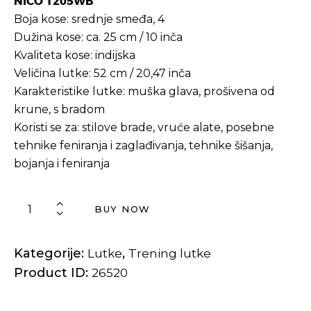
NICO 1205WB
Boja kose: srednje smeđa, 4
Dužina kose: ca. 25 cm / 10 inča
Kvaliteta kose: indijska
Veličina lutke: 52 cm / 20,47 inča
Karakteristike lutke: muška glava, prošivena od
krune, s bradom
Koristi se za: stilove brade, vruće alate, posebne
tehnike feniranja i zaglađivanja, tehnike šišanja,
bojanja i feniranja
BUY NOW
Kategorije:
,
Lutke
Trening lutke
Product ID:
26520