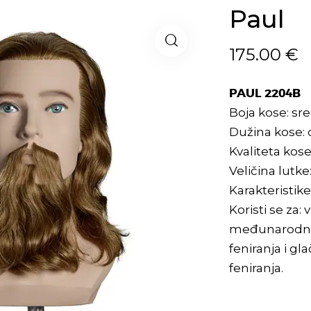
Paul
175.00
€
PAUL 2204B
Boja kose: sre
Dužina kose: c
Kvaliteta kose
Veličina lutke
Karakteristik
Koristi se za:
međunarodna 
feniranja i gla
feniranja.