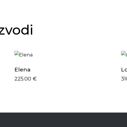
zvodi
Elena
L
225.00
€
31