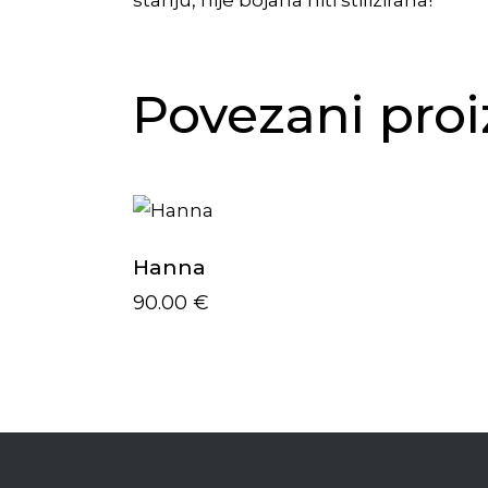
stanju, nije bojana niti stilizirana!
Povezani proi
Hanna
90.00
€