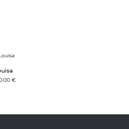
ouisa
0.00
€