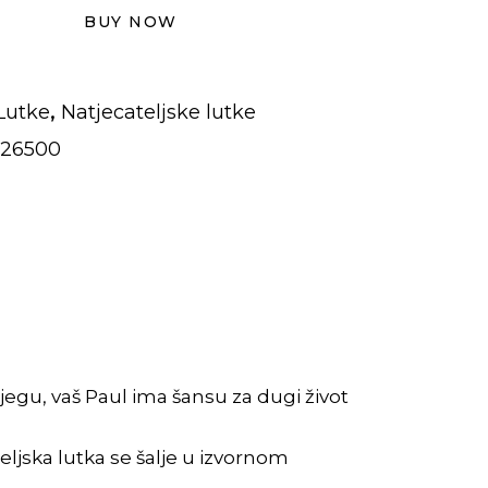
BUY NOW
,
Lutke
Natjecateljske lutke
26500
jegu, vaš Paul ima šansu za dugi život
ljska lutka se šalje u izvornom