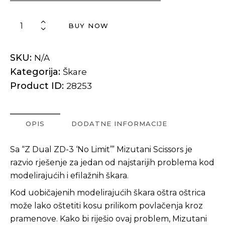
BUY NOW
SKU:
N/A
Kategorija:
Škare
Product ID:
28253
OPIS
DODATNE INFORMACIJE
Sa “Z Dual ZD-3 ‘No Limit’” Mizutani Scissors je
razvio rješenje za jedan od najstarijih problema kod
modelirajućih i efilažnih škara.
Kod uobičajenih modelirajućih škara oštra oštrica
može lako oštetiti kosu prilikom povlačenja kroz
pramenove. Kako bi riješio ovaj problem, Mizutani