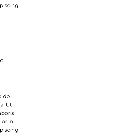
piscing
to
d do
a. Ut
aboris
lor in
piscing