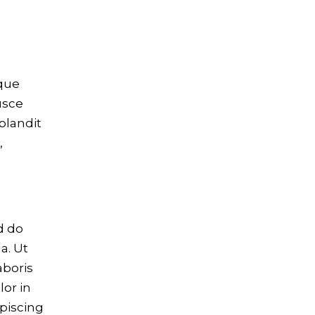
ique
usce
 blandit
,
d do
a. Ut
aboris
lor in
piscing