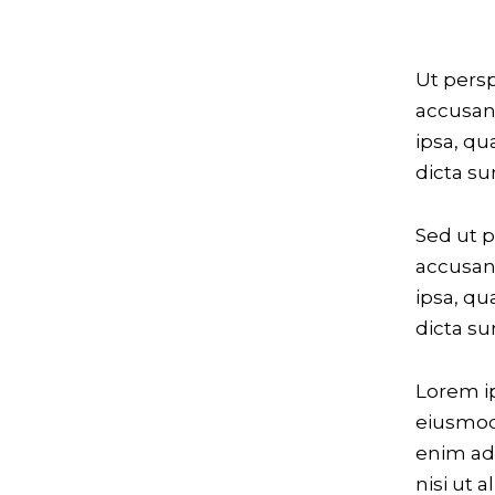
Ut persp
accusan
ipsa, qu
dicta su
Sed ut p
accusan
ipsa, qu
dicta su
Lorem ip
eiusmod 
enim ad 
nisi ut 