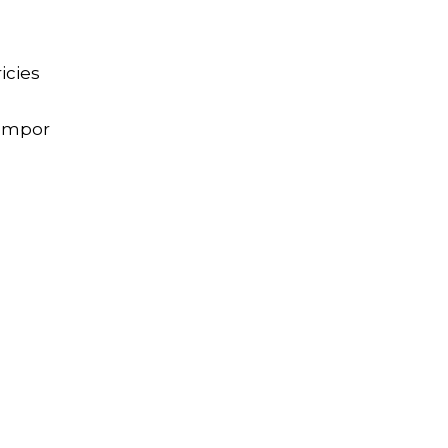
icies
tempor