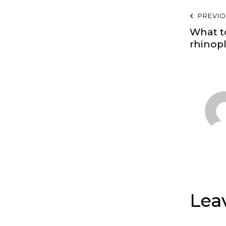
PREVI
What t
rhinopl
Lea