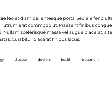
tae leo et diam pellentesque porta. Sed eleifend ultr
el rutrum erat commodo ut. Praesent finibus congue
. Nullam scelerisque massa vel augue placerat, a 
tas. Curabitur placerat finibus lacus.
ogy
disease
doctors
health
treatment