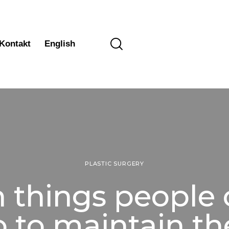
Kontakt
English
PLASTIC SURGERY
 things people
 to maintain th