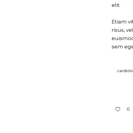
elit.
Etiam vi
risus, v
euismod
sem eges
cardiol
0