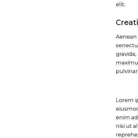
elit.
Creat
Aenean e
senectu
gravida, 
maximus
pulvinar
Lorem ip
eiusmod 
enim ad 
nisi ut 
reprehen