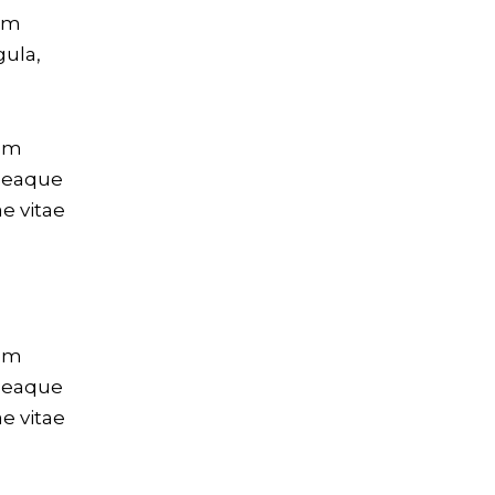
tum
gula,
tem
 eaque
ae vitae
tem
 eaque
ae vitae