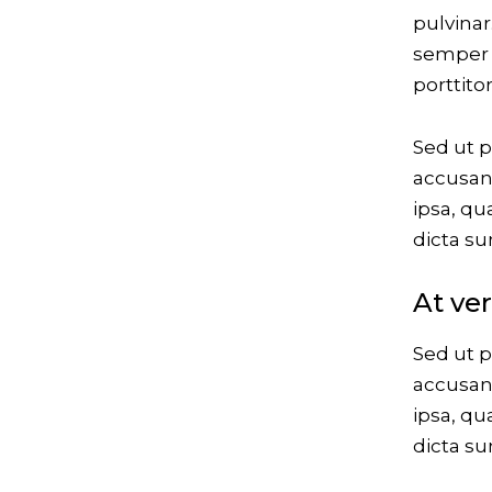
pulvinar
semper n
porttito
Sed ut p
accusan
ipsa, qu
dicta su
At ve
Sed ut p
accusan
ipsa, qu
dicta su