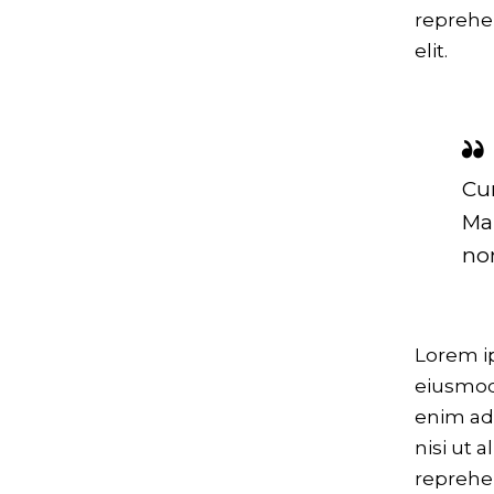
reprehen
elit.
Cur
Ma
non
Lorem ip
eiusmod 
enim ad 
nisi ut 
reprehen