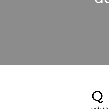
Q
sodales 