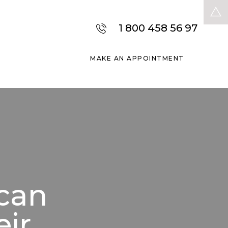
1 800 458 56 97
MAKE AN APPOINTMENT
 can
eir