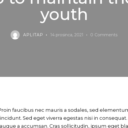
youth
APLITAP
14 prosinca, 2021
0
Comments
Proin faucibus nec mauris a sodales, sed elementu
tincidunt. Sed eget viverra egestas nisi in consequat
augue a accumsan. Cras sollicitudin, ipsum eget bl